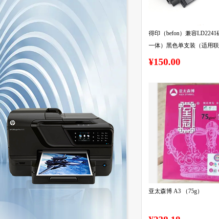
得印（befon）兼容LD2241硒鼓
一体）黑色单支装（适用联想Leno
M7150F;M7150打印机）打印页
¥150.00
2600页（单位：支）
亚太森博 A3 （75g）